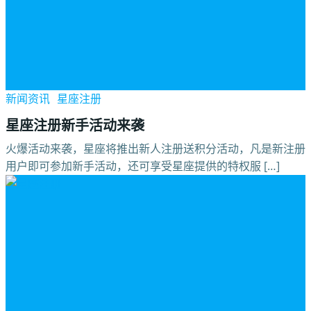
新闻资讯
星座注册
星座注册新手活动来袭
火爆活动来袭，星座将推出新人注册送积分活动，凡是新注册
用户即可参加新手活动，还可享受星座提供的特权服 […]