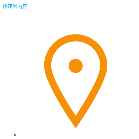
跳转到内容